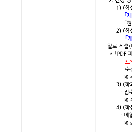
1) (학
-
｢
- ｢현 수
2) (학생
-
｢
일로 제출(
* ｢PDF
* 
- 
※
3) (학과
- 접수된
※
4) (학생
- 메일 발
※