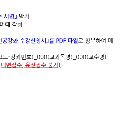
 서명｣
받기
할 때 작성
전공강좌 수강신청서｣를 PDF 파일
로 첨부하여 메
교과코드-강좌번호)_000(교과목명)_000(교수명)
(
대면접수
,
유선접수 불가)