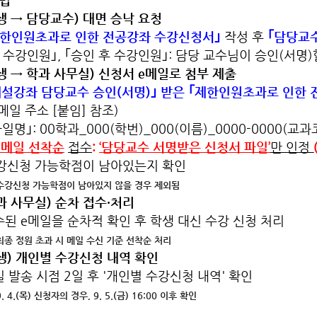
생
→
담당교수) 대면 승낙 요청
제한인원초과로 인한 전공강좌 수강신청서｣
작성 후
｢담당교수
강인원｣, ｢승인 후 수강인원｣: 담당 교수님이 승인(서명)
 → 학과 사무실) 신청서 e메일로 첨부 제출
개설강좌 담당교수 승인(서명)｣ 받은 ｢제한인원초과로 인한 
메일 주소 [붙임] 참조)
 파일명｣: 00학과_000(학번)_000(이름)_0000-0000(
e
메일 선착순
접수
:
‘
담당교수 서명받은 신청서 파일
’
만 인정
수강신청 가능학점이 남아있는지 확인
수강신청 가능학점이 남아있지 않을 경우 제외됨
 사무실) 순차 접수·처리
 e메일을 순차적 확인 후 학생 대신 수강 신청 처리
최종 정원 초과 시 메일 수신 기준 선착순 처리
) 개인별 수강신청 내역 확인
송 시점 2일 후 '개인별 수강신청 내역' 확인
9. 4.(목) 신청자의 경우, 9. 5.(금) 16:00 이후 확인