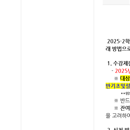
2025-2
래 방법으
1. 수강
-
2025년
※
대상
반기초및설
**위의 대상
※
반드
※
잔여
을 고려하여
2. 신청 