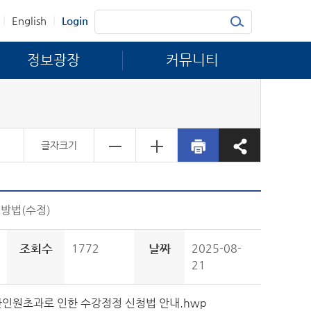
|
|
English
Login
정보광장
커뮤니티
글자크기
 방법(수정)
조회수
1772
날짜
2025-08-
21
한인원초과로 인한 수강정정 신청법 안내.hwp