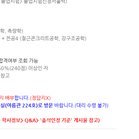
> 졸업시험> 졸업시험신청서출력)
역학, 측량학)
공학) + 전공4 (철근콘크리트공학, 강구조공학)
 합격여부 조회 가능
0%(240점) 이상인 자
 참고
지 배부
합니다.
(정답지X)
실(아름관 224호)로 방문
바랍니다.(대리 수령 불가)
 학사정보> Q&A> '출석인정 기준' 게시물 참고)