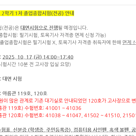
 2학기 1차 졸업종합시험(전공) 안내
(전공)은
대면시험으로 진행
될 예정입니다.
업종합시험: 필기시험, 토목기사 자격증 면제 신청 가능)
3차 졸업종합시험은 필기시험 X, 토목기사 자격증 취득자에 한해
면제 
:
2025. 10. 17.(
금
) 14:00~17:40
간 10분 전 고사장 입실 요망)
: 대면 시험
: 아름관 119호, 120호
원이 많은 관계로 기존 대기실로 안내되었던 120호가 고사장으로 
름관 119호
) 수험번호: 41001 ~ 41036
 120
호) 수험번호: 41038 ~ 41047, 41502 ~ 41510, 2150
 수험표,
신분증
(
학생증
,
주민등록증
),
컴퓨터용 사인펜
,
흑색 볼펜
,
공