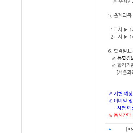
※ 수험번호
5. 출제과목
1교시 ▶ 14
2교시 ▶ 1
6. 합격발표 
※ 통합정보
※ 합격기준:
[서울과학기
※ 시험 예
※
이메일 및
- 시험 
※ 동시간대
[학