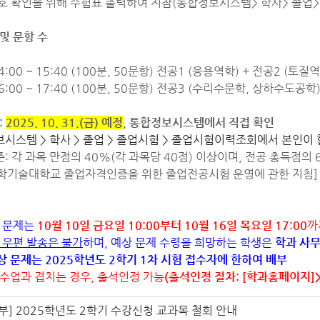
 확인을 위해 수험표 출력하여 지참(통합정보시스템> 학사> 졸업
 및 문항 수
:00 ~ 15:40 (100분, 50문항) 전공1 (응용역학) + 전공2 (토질
6:00 ~ 17:40 (100분, 50문항) 전공3 (수리수문학, 상하수도
:
2025. 10. 31.(금) 예정
, 통합정보시스템에서 직접 확인
시스템 > 학사 > 졸업 > 졸업시험 > 졸업시험이력조회에서 본인이
 각 과목 만점의 40%(각 과목당 40점) 이상이며, 전공 총득점의 6
술대학교 졸업자격인증을 위한 졸업전공시험 운영에 관한 지침]
상 문제는
10월 10일 금요일 10:00부터 10월 16일 목요일 17:00
까
 우편 발송은 불가
하며, 예상 문제 수령을 희망하는 학생은
학과 사무
예상 문제는 2025학년도 2학기 1차 시험 접수자에 한하여 배부
 수업과 겹치는 경우, 출석인정 가능
(출석인정 절차: [학과홈페이지]>
부] 2025학년도 2학기 수강신청 교과목 철회 안내