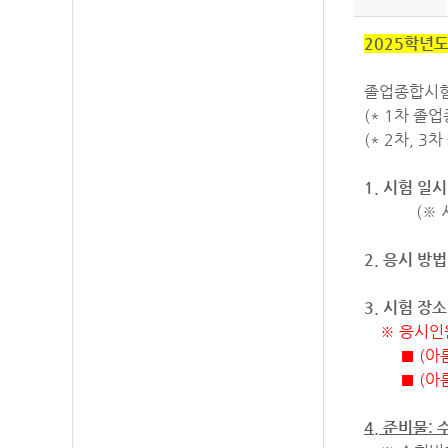
2025학년도
졸업종합시험
(* 1차 졸
(* 2차, 
1. 시험 일시
(※ 시험시
2. 응시 방법
3. 시험 장소
※ 응시인
■ (
아
■ (아름관
4.
준비물
: