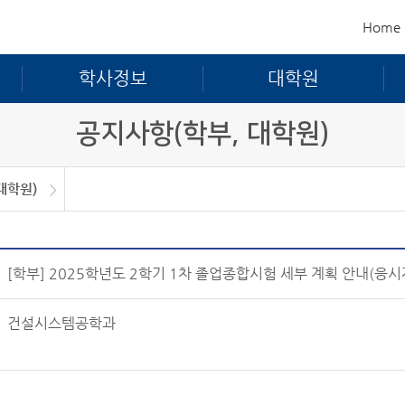
Home
학사정보
대학원
공지사항(학부, 대학원)
대학원)
학원)
[학부] 2025학년도 2학기 1차 졸업종합시험 세부 계획 안내(응시
건설시스템공학과