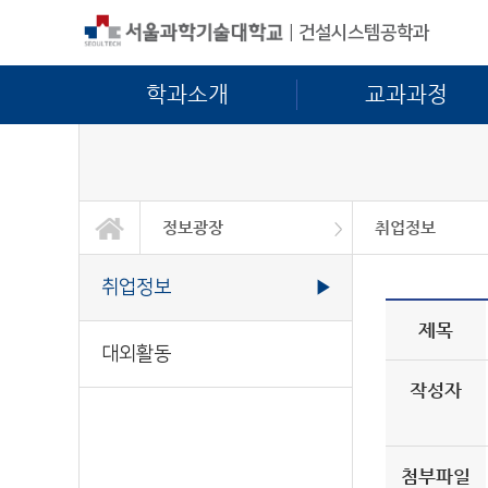
|
건설시스템공학과
학과소개
교과과정
정보광장
취업정보
학과소개
교과과정
학사정보
대학원
정보광장
커뮤니티
취업정보
대외활동
취업정보
▶
제목
대외활동
작성자
첨부파일