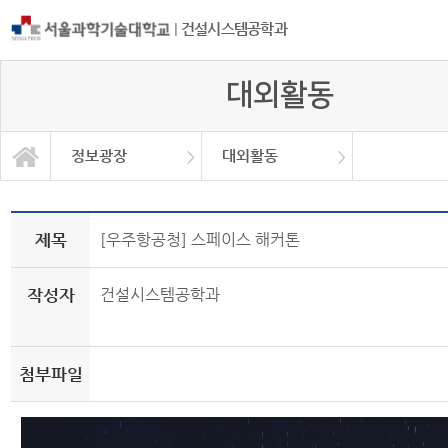
|
건설시스템공학과
대외활동
정보광장
대외활동
학과소개
교과과정
학사정보
정보광장
커뮤니티
취업정보
대외활동
대학원
제목
[우주항공청] 스페이스 해커톤
작성자
건설시스템공학과
첨부파일