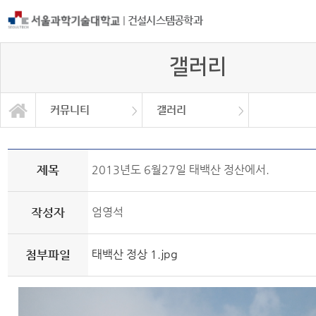
|
건설시스템공학과
갤러리
커뮤니티
갤러리
학과소개
교과과정
학사정보
정보광장
커뮤니티
학과소식
대학원
제목
2013년도 6월27일 태백산 정산에서.
작성자
엄영석
첨부파일
태백산 정상 1.jpg